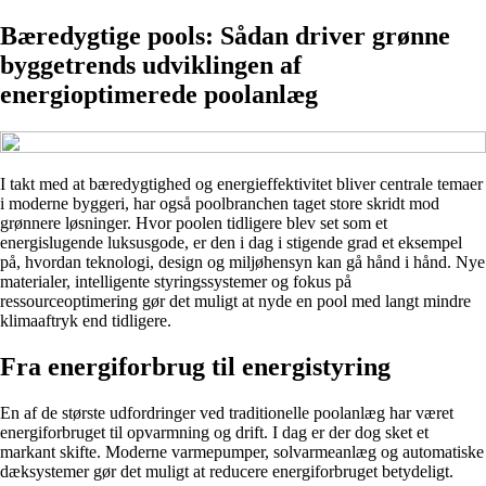
Bæredygtige pools: Sådan driver grønne
byggetrends udviklingen af
energioptimerede poolanlæg
I takt med at bæredygtighed og energieffektivitet bliver centrale temaer
i moderne byggeri, har også poolbranchen taget store skridt mod
grønnere løsninger. Hvor poolen tidligere blev set som et
energislugende luksusgode, er den i dag i stigende grad et eksempel
på, hvordan teknologi, design og miljøhensyn kan gå hånd i hånd. Nye
materialer, intelligente styringssystemer og fokus på
ressourceoptimering gør det muligt at nyde en pool med langt mindre
klimaaftryk end tidligere.
Fra energiforbrug til energistyring
En af de største udfordringer ved traditionelle poolanlæg har været
energiforbruget til opvarmning og drift. I dag er der dog sket et
markant skifte. Moderne varmepumper, solvarmeanlæg og automatiske
dæksystemer gør det muligt at reducere energiforbruget betydeligt.