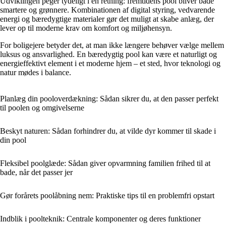
Udviklingen peger tydeligt i én retning: fremtidens pool bliver både
smartere og grønnere. Kombinationen af digital styring, vedvarende
energi og bæredygtige materialer gør det muligt at skabe anlæg, der
lever op til moderne krav om komfort og miljøhensyn.
For boligejere betyder det, at man ikke længere behøver vælge mellem
luksus og ansvarlighed. En bæredygtig pool kan være et naturligt og
energieffektivt element i et moderne hjem – et sted, hvor teknologi og
natur mødes i balance.
Planlæg din pooloverdækning: Sådan sikrer du, at den passer perfekt
til poolen og omgivelserne
Beskyt naturen: Sådan forhindrer du, at vilde dyr kommer til skade i
din pool
Fleksibel poolglæde: Sådan giver opvarmning familien frihed til at
bade, når det passer jer
Gør forårets poolåbning nem: Praktiske tips til en problemfri opstart
Indblik i poolteknik: Centrale komponenter og deres funktioner