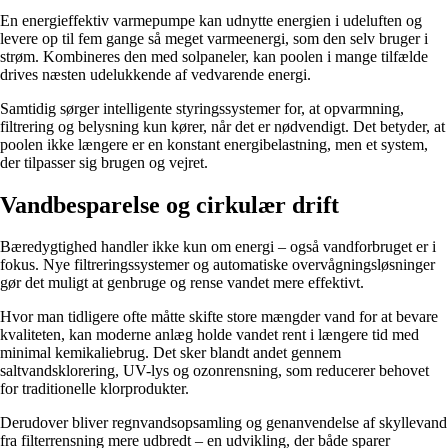
En energieffektiv varmepumpe kan udnytte energien i udeluften og
levere op til fem gange så meget varmeenergi, som den selv bruger i
strøm. Kombineres den med solpaneler, kan poolen i mange tilfælde
drives næsten udelukkende af vedvarende energi.
Samtidig sørger intelligente styringssystemer for, at opvarmning,
filtrering og belysning kun kører, når det er nødvendigt. Det betyder, at
poolen ikke længere er en konstant energibelastning, men et system,
der tilpasser sig brugen og vejret.
Vandbesparelse og cirkulær drift
Bæredygtighed handler ikke kun om energi – også vandforbruget er i
fokus. Nye filtreringssystemer og automatiske overvågningsløsninger
gør det muligt at genbruge og rense vandet mere effektivt.
Hvor man tidligere ofte måtte skifte store mængder vand for at bevare
kvaliteten, kan moderne anlæg holde vandet rent i længere tid med
minimal kemikaliebrug. Det sker blandt andet gennem
saltvandsklorering, UV-lys og ozonrensning, som reducerer behovet
for traditionelle klorprodukter.
Derudover bliver regnvandsopsamling og genanvendelse af skyllevand
fra filterrensning mere udbredt – en udvikling, der både sparer