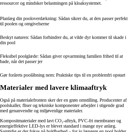
ressourcer og mindsker belastningen på kloaksystemet.
Planlæg din pooloverdækning: Sådan sikrer du, at den passer perfekt
til poolen og omgivelserne
Beskyt naturen: Sådan forhindrer du, at vilde dyr kommer til skade i
din pool
Fleksibel poolglæde: Sådan giver opvarmning familien frihed til at
bade, når det passer jer
Gør forårets poolåbning nem: Praktiske tips til en problemfri opstart
Materialer med lavere klimaaftryk
Også på materialefronten sker der en grøn omstilling. Producenter af
poolskaller, fliser og tekniske komponenter arbejder i stigende grad
med genanvendte og miljøvenlige materialer.
Kompositmaterialer med lavt CO₂-aftryk, PVC-fri membraner og
energieffektive LED-lys er blevet standard i mange nye anlæg.
Samtidig er der fokus på holdbarhed – for jo længere en pool holder,