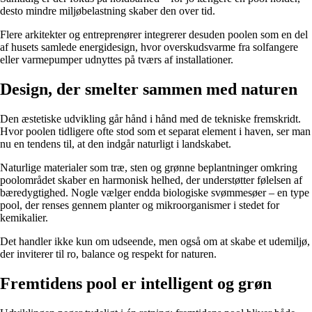
desto mindre miljøbelastning skaber den over tid.
Flere arkitekter og entreprenører integrerer desuden poolen som en del
af husets samlede energidesign, hvor overskudsvarme fra solfangere
eller varmepumper udnyttes på tværs af installationer.
Design, der smelter sammen med naturen
Den æstetiske udvikling går hånd i hånd med de tekniske fremskridt.
Hvor poolen tidligere ofte stod som et separat element i haven, ser man
nu en tendens til, at den indgår naturligt i landskabet.
Naturlige materialer som træ, sten og grønne beplantninger omkring
poolområdet skaber en harmonisk helhed, der understøtter følelsen af
bæredygtighed. Nogle vælger endda biologiske svømmesøer – en type
pool, der renses gennem planter og mikroorganismer i stedet for
kemikalier.
Det handler ikke kun om udseende, men også om at skabe et udemiljø,
der inviterer til ro, balance og respekt for naturen.
Fremtidens pool er intelligent og grøn