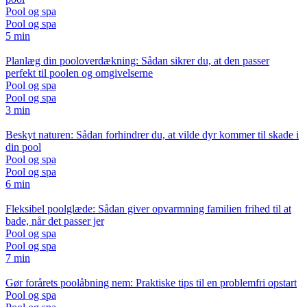
Pool og spa
Pool og spa
5 min
Planlæg din pooloverdækning: Sådan sikrer du, at den passer
perfekt til poolen og omgivelserne
Pool og spa
Pool og spa
3 min
Beskyt naturen: Sådan forhindrer du, at vilde dyr kommer til skade i
din pool
Pool og spa
Pool og spa
6 min
Fleksibel poolglæde: Sådan giver opvarmning familien frihed til at
bade, når det passer jer
Pool og spa
Pool og spa
7 min
Gør forårets poolåbning nem: Praktiske tips til en problemfri opstart
Pool og spa