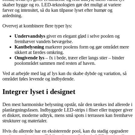
skaber hygge og ro. LED-teknologien gør det muligt at variere
farver og intensitet, så du kan tilpasse lyset efter humør og
anledning.
Overvej at kombinere flere typer lys:
Undervandslys
giver en elegant glød i selve poolen og
fremhæver vandets bevægelse.
Kantbelysning
markerer poolens form og gør området mere
sikkert at færdes omkring.
Omgivende lys
– fx i bede, træer eller langs stier – binder
poolområdet sammen med resten af haven.
Ved at arbejde med lag af lys kan du skabe dybde og variation, så
området føles levende og indbydende.
Integrer lyset i designet
Den mest harmoniske belysning opstår, når den tænkes ind allerede i
planlægningsfasen. Indbyggede LED-strips i fliser eller trapper giver
et diskret, moderne udtryk, mens små spots i terrassen kan fremhæve
strukturer og materialer.
Hvis du allerede har en eksisterende pool, kan du stadig opgradere