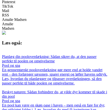
Pinterest
TikTok
Mail
RSS
Amalie Madsen
Amalie
Madsen
Læs også:
Planlæg din pooloverdækning: Sådan sikrer du, at den passer
perfekt til poolen og omgivelserne
Pool og spa
En gennemtænkt pooloverdækning gør mere end at holde vandet
rent – den forlænger sæsonen, sparer energi og løfter havens udtryk.
Læs, hvordan du planlægger og tilpasser overdækningen, så den
passer perfekt til både poolen og omgivelserne.
Beskyt naturen: Sådan forhindrer du, at vilde dyr kommer til skade i
din pool
Pool og spa
En pool kan være en skøn oase i haven – men også en fare for dyr,
der utilsigtet falder i. Læs, hvordan du med få justeringer kan