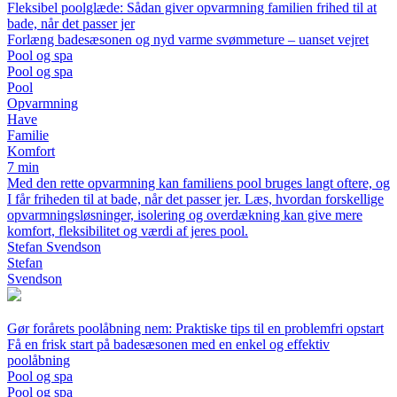
Fleksibel poolglæde: Sådan giver opvarmning familien frihed til at
bade, når det passer jer
Forlæng badesæsonen og nyd varme svømmeture – uanset vejret
Pool og spa
Pool og spa
Pool
Opvarmning
Have
Familie
Komfort
7 min
Med den rette opvarmning kan familiens pool bruges langt oftere, og
I får friheden til at bade, når det passer jer. Læs, hvordan forskellige
opvarmningsløsninger, isolering og overdækning kan give mere
komfort, fleksibilitet og værdi af jeres pool.
Stefan Svendson
Stefan
Svendson
Gør forårets poolåbning nem: Praktiske tips til en problemfri opstart
Få en frisk start på badesæsonen med en enkel og effektiv
poolåbning
Pool og spa
Pool og spa