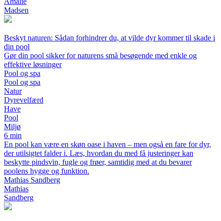
Amalie
Madsen
Beskyt naturen: Sådan forhindrer du, at vilde dyr kommer til skade i
din pool
Gør din pool sikker for naturens små besøgende med enkle og
effektive løsninger
Pool og spa
Pool og spa
Natur
Dyrevelfærd
Have
Pool
Miljø
6 min
En pool kan være en skøn oase i haven – men også en fare for dyr,
der utilsigtet falder i. Læs, hvordan du med få justeringer kan
beskytte pindsvin, fugle og frøer, samtidig med at du bevarer
poolens hygge og funktion.
Mathias Sandberg
Mathias
Sandberg