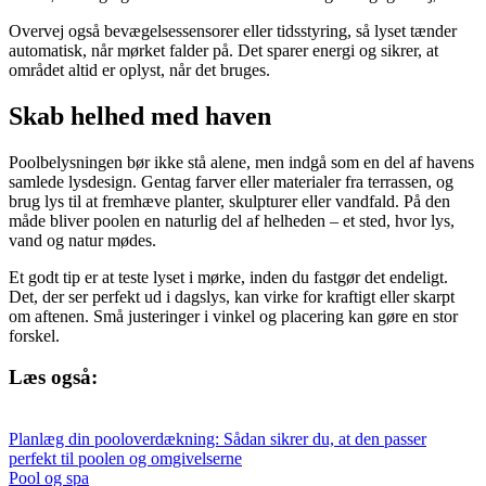
Overvej også bevægelsessensorer eller tidsstyring, så lyset tænder
automatisk, når mørket falder på. Det sparer energi og sikrer, at
området altid er oplyst, når det bruges.
Skab helhed med haven
Poolbelysningen bør ikke stå alene, men indgå som en del af havens
samlede lysdesign. Gentag farver eller materialer fra terrassen, og
brug lys til at fremhæve planter, skulpturer eller vandfald. På den
måde bliver poolen en naturlig del af helheden – et sted, hvor lys,
vand og natur mødes.
Et godt tip er at teste lyset i mørke, inden du fastgør det endeligt.
Det, der ser perfekt ud i dagslys, kan virke for kraftigt eller skarpt
om aftenen. Små justeringer i vinkel og placering kan gøre en stor
forskel.
Læs også:
Planlæg din pooloverdækning: Sådan sikrer du, at den passer
perfekt til poolen og omgivelserne
Pool og spa