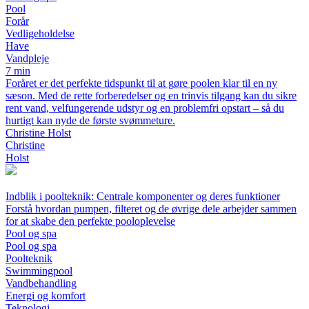
Pool
Forår
Vedligeholdelse
Have
Vandpleje
7 min
Foråret er det perfekte tidspunkt til at gøre poolen klar til en ny
sæson. Med de rette forberedelser og en trinvis tilgang kan du sikre
rent vand, velfungerende udstyr og en problemfri opstart – så du
hurtigt kan nyde de første svømmeture.
Christine Holst
Christine
Holst
Indblik i poolteknik: Centrale komponenter og deres funktioner
Forstå hvordan pumpen, filteret og de øvrige dele arbejder sammen
for at skabe den perfekte pooloplevelse
Pool og spa
Pool og spa
Poolteknik
Swimmingpool
Vandbehandling
Energi og komfort
Teknologi