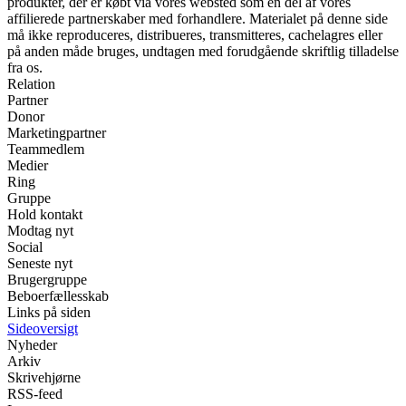
produkter, der er købt via vores websted som en del af vores
affilierede partnerskaber med forhandlere. Materialet på denne side
må ikke reproduceres, distribueres, transmitteres, cachelagres eller
på anden måde bruges, undtagen med forudgående skriftlig tilladelse
fra os.
Relation
Partner
Donor
Marketingpartner
Teammedlem
Medier
Ring
Gruppe
Hold kontakt
Modtag nyt
Social
Seneste nyt
Brugergruppe
Beboerfællesskab
Links på siden
Sideoversigt
Nyheder
Arkiv
Skrivehjørne
RSS-feed