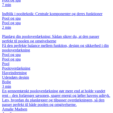
Pool og spa
7 min
Indblik i poolteknik: Centrale komponenter og deres funktioner
Pool og spa
Pool og spa
2 min
Planlæg din pooloverdækning: Sådan sikrer du, at den passer
perfekt til poolen og omgivelserne
Få den perfekte balance mellem funktion, design og sikkerhed i din
pooloverdækning
Pool og spa
Pool og spa
Pool
Pooloverdækning
Haveindretning
Udendørs design
Bolig
3 min
En gennemtænkt pooloverdækning gør mere end at holde vandet
rent – den forlænger sæsonen, sparer energi og løfter havens udtryk.
Læs, hvordan du planlægger og tilpasser overdækningen, så den
passer perfekt til både poolen og omgivelserne.
Amalie Madsen