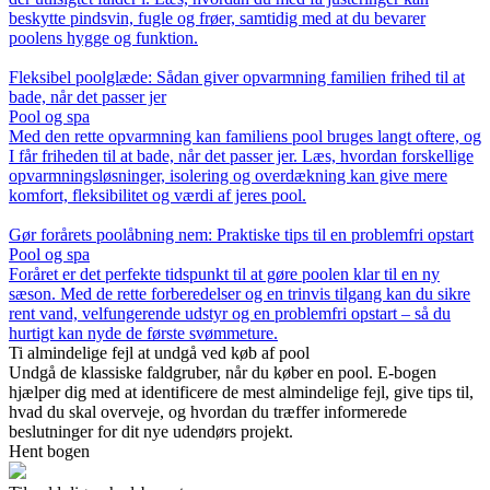
beskytte pindsvin, fugle og frøer, samtidig med at du bevarer
poolens hygge og funktion.
Fleksibel poolglæde: Sådan giver opvarmning familien frihed til at
bade, når det passer jer
Pool og spa
Med den rette opvarmning kan familiens pool bruges langt oftere, og
I får friheden til at bade, når det passer jer. Læs, hvordan forskellige
opvarmningsløsninger, isolering og overdækning kan give mere
komfort, fleksibilitet og værdi af jeres pool.
Gør forårets poolåbning nem: Praktiske tips til en problemfri opstart
Pool og spa
Foråret er det perfekte tidspunkt til at gøre poolen klar til en ny
sæson. Med de rette forberedelser og en trinvis tilgang kan du sikre
rent vand, velfungerende udstyr og en problemfri opstart – så du
hurtigt kan nyde de første svømmeture.
Ti almindelige fejl at undgå ved køb af pool
Undgå de klassiske faldgruber, når du køber en pool. E-bogen
hjælper dig med at identificere de mest almindelige fejl, give tips til,
hvad du skal overveje, og hvordan du træffer informerede
beslutninger for dit nye udendørs projekt.
Hent bogen