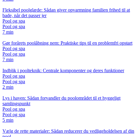
Fleksibel poolglæde: Sådan giver opvarmning familien frihed til at
bade, når det passer jer
Pool og spa
Pool og spa
7 min
Gør forårets poolåbning nem: Praktiske tips til en problemfri opstart
Pool og spa
Pool og spa
7 min
Indblik i poolteknik: Centrale komponenter og deres funktioner
Pool og spa
Pool og spa
2 min
Lys i haven: Sådan forvandler du poolområdet til et hyggeligt
samlingspunkt
Pool og spa
Pool og spa
5 min
Vælg de rette materialer: Sådan reducerer du vedligeholdelsen af din
pool