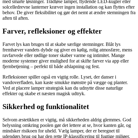
med smarte løsninger. Trådløse lamper, flydende LED-kugler eller
solcelledrevne lanterner kræver ingen installation og kan flyttes efter
behov. De giver fleksibilitet og gør det nemt at ændre stemningen fra
aften til aften.
Farver, refleksioner og effekter
Farvet lys kan bruges til at skabe særlige stemninger. Blåt lys
fremhæver vandets dybde og giver en kølig, rolig atmosfære, mens
ravfarvede eller rødlige toner skaber varme og intimitet. Mange
moderne systemer giver mulighed for at skifte farver via app eller
fjernbetjening – perfekt til både afslapning og fest.
Refleksioner spiller også en vigtig rolle. Lyset, der danser i
vandoverfladen, kan kaste smukke mønstre på vægge og planter.
Ved at placere lamper strategisk kan du udnytte disse naturlige
effekter og skabe et næsten magisk udtryk.
Sikkerhed og funktionalitet
Selvom æstetikken er vigtig, må sikkerheden aldrig glemmes. God
belysning omkring poolen gør det lettere at se, hvor kanten går, og
mindsker risikoen for uheld. Vælg lamper, der er beregnet til
udendørs brug og har den rette IP-klassificering til fugtige miljøer.