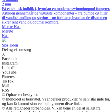
2 min
Få et teknisk indblik i, hvordan en moderne swimmingpool fungerer.
Artiklen gennemgår de vigtigste komponenter – fra pumpe og filter
til vandbehandling og styring – og forklarer, hvordan de tilsammen
sikrer rent vand og optimal komfort.
Merete Kaa
Merete
Kaa
Spa Tiden
Del og vis omsorg
X
Facebook
Instagram
LinkedIn
YouTube
Pinterest
TikTok
Mail
RSS
© Ophavsret beskyttet.
© Indholdet er beskyttet. Vi anbefaler produkter, vi selv står inde for,
og kan få kommission ved køb gennem disse links.
© Alle rettigheder forbeholdes. Vi kan tjene en del af salget fra