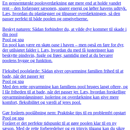
En gennemtænkt pooloverdækning gør mere end at holde vandet
rent – den forlænger sæsonen, sparer energi og løfter havens udtryk.
Læs, hvordan du planlægger og tilpasser overdækningen, så den
passer perfekt til både poolen og omgivelserne.
Beskyt naturen: Sådan forhindrer du, at vilde dyr kommer til skade i
din pool
Pool og spa
En pool kan være en skøn oase i haven – men også en fare for dyr,
der utilsigtet falder i. Læs, hvordan du med få justeringer kan
beskytte pindsvin, fugle og frøer, samtidig med at du bevarer
poolens hygge og funktion.
Fleksibel poolglæde: Sådan giver opvarmning familien frihed til at
bade, når det passer jer
Pool og spa
Med den rette opvarmning kan familiens pool bruges langt oftere, og
I får friheden til at bade, når det passer jer. Læs, hvordan forskellige
opvarmningsløsninger, isolering og overdækning kan give mere
komfort, fleksibilitet og værdi af jeres pool.
Gør forårets poolåbning nem: Praktiske tips til en problemfri opstart
Pool og spa
Foråret er det perfekte tidspunkt til at gøre poolen klar til en ny
sæson. Med de rette forberedelser og en trinvis tilgang kan du sikre