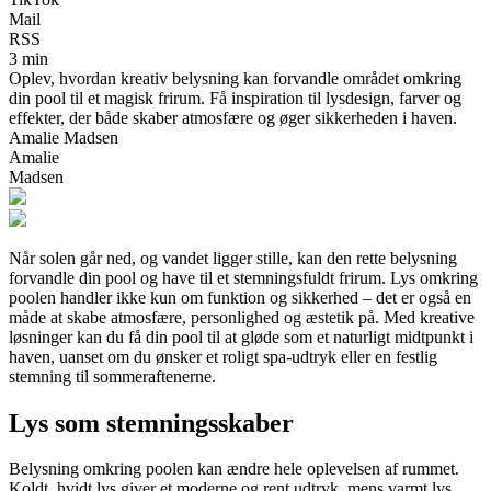
Mail
RSS
3 min
Oplev, hvordan kreativ belysning kan forvandle området omkring
din pool til et magisk frirum. Få inspiration til lysdesign, farver og
effekter, der både skaber atmosfære og øger sikkerheden i haven.
Amalie Madsen
Amalie
Madsen
Når solen går ned, og vandet ligger stille, kan den rette belysning
forvandle din pool og have til et stemningsfuldt frirum. Lys omkring
poolen handler ikke kun om funktion og sikkerhed – det er også en
måde at skabe atmosfære, personlighed og æstetik på. Med kreative
løsninger kan du få din pool til at gløde som et naturligt midtpunkt i
haven, uanset om du ønsker et roligt spa-udtryk eller en festlig
stemning til sommeraftenerne.
Lys som stemningsskaber
Belysning omkring poolen kan ændre hele oplevelsen af rummet.
Koldt, hvidt lys giver et moderne og rent udtryk, mens varmt lys